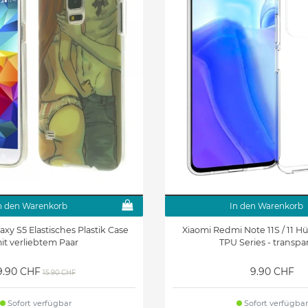
n den Warenkorb
In den Warenkorb
xy S5 Elastisches Plastik Case
Xiaomi Redmi Note 11S / 11 Hül
it verliebtem Paar
TPU Series - transpa
9.90 CHF
9.90 CHF
15.90 CHF
Sofort verfügbar
Sofort verfügbar