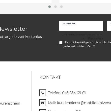
VORNAME
Newsletter
** Hierbei handelt es sich um
tter jederzeit kostenlos
ein Pflichtfeld.
Hiermit bestätige ich, dass ich di
jederzeit widerrufen.**
KONTAKT
Telefon:
043 534 69 01
Mail:
kundendienst@mobile-univers
ourenschein