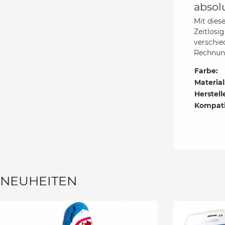
absol
Mit dies
Zeitlosi
verschie
Rechnung
Farbe:
Material
Herstell
Kompati
NEUHEITEN