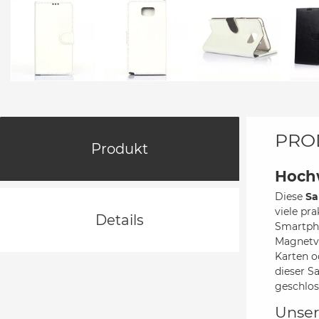
PRO
Produkt
Hochw
Diese
Sa
viele pr
Details
Smartpho
Magnetv
Karten o
dieser S
geschlos
Unser