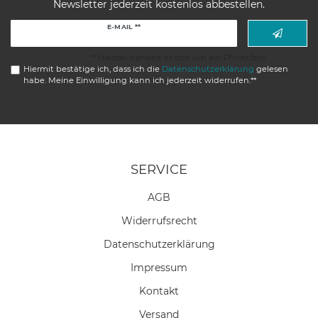
Newsletter jederzeit kostenlos abbestellen.
Newsletter
E-MAIL **
Honig
** Hierbei handelt es sich um ein Pflichtfeld.
Hiermit bestätige ich, dass ich die
Daten­schutz­erklärung
gelesen
habe. Meine Einwilligung kann ich jederzeit widerrufen.**
SERVICE
AGB
Widerrufs­recht
Daten­schutz­erklärung
Impressum
Kontakt
Versand