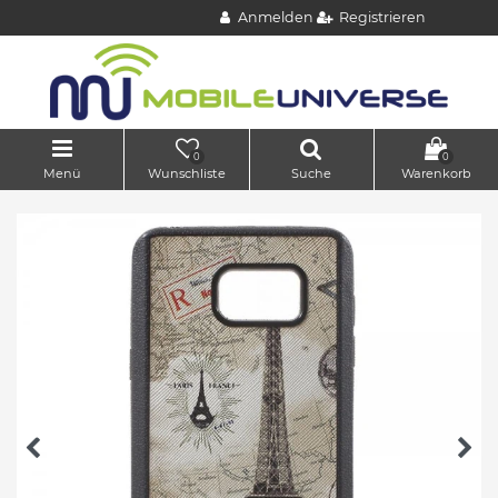
Anmelden
Registrieren
0
0
Menü
Wunschliste
Suche
Warenkorb