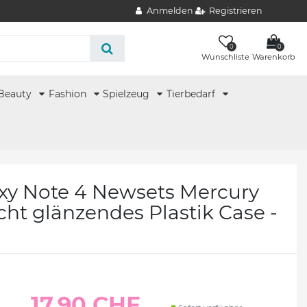
Anmelden
Registrieren
0
0
Wunschliste
Warenkorb
Beauty
Fashion
Spielzeug
Tierbedarf
y Note 4 Newsets Mercury
icht glänzendes Plastik Case -
17.90 CHF