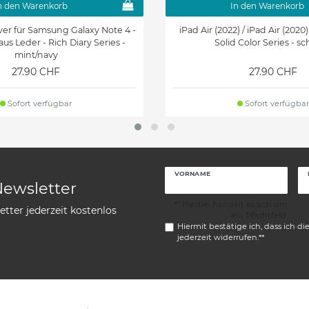
n den Warenkorb
In den Warenkorb
er für Samsung Galaxy Note 4 -
iPad Air (2022) / iPad Air (2020)
us Leder - Rich Diary Series -
Solid Color Series - s
mint/navy
27.90 CHF
27.90 CHF
Sofort verfügbar
Sofort verfügbar
VORNAME
Newsletter
** Hierbei handelt es sich um
tter jederzeit kostenlos
ein Pflichtfeld.
Hiermit bestätige ich, dass ich di
jederzeit widerrufen.**