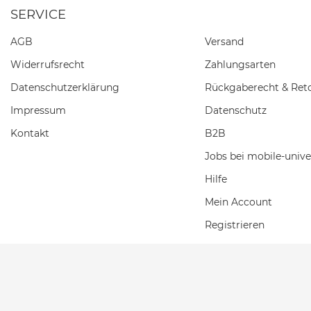
SERVICE
AGB
Versand
Widerrufs­recht
Zahlungsarten
Daten­schutz­erklärung
Rückgaberecht & Ret
Impressum
Datenschutz
Kontakt
B2B
Jobs bei mobile-unive
Hilfe
Mein Account
Registrieren
Einkaufswagen
Wunschliste