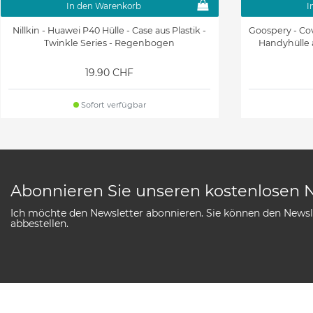
In den Warenkorb
I
Nillkin - Huawei P40 Hülle - Case aus Plastik -
Goospery - Cov
Twinkle Series - Regenbogen
Handyhülle a
19.90 CHF
Sofort verfügbar
Abonnieren Sie unseren kostenlosen 
Ich möchte den Newsletter abonnieren. Sie können den Newsle
abbestellen.