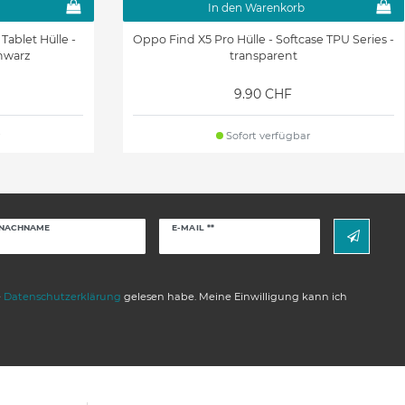
In den Warenkorb
 Tablet Hülle -
Oppo Find X5 Pro Hülle - Softcase TPU Series -
chwarz
transparent
9.90 CHF
Sofort verfügbar
Newsletter
NACHNAME
E-MAIL **
Honig
e
Daten­schutz­erklärung
gelesen habe. Meine Einwilligung kann ich