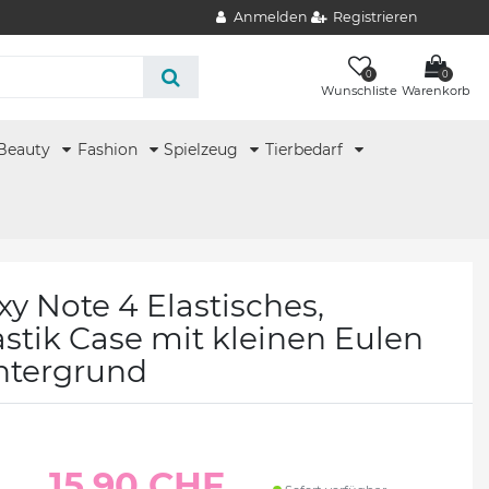
Anmelden
Registrieren
0
0
Wunschliste
Warenkorb
Beauty
Fashion
Spielzeug
Tierbedarf
 Note 4 Elastisches,
stik Case mit kleinen Eulen
ntergrund
15.90 CHF