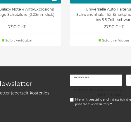
alaxy Note 4 Anti-Explosions
Universelle Auto Halteru
tige Schutzfolie (0.25mm dick)
Schwanenhals - für Smartpho
bis 5.5 Zoll - schwar
7.90 CHF
27.90 CHF
Sofort verfügbar
Sofort verfügbar
VORNAME
Newsletter
** Hierbei handelt es sich um
tter jederzeit kostenlos
ein Pflichtfeld.
Hiermit bestätige ich, dass ich di
jederzeit widerrufen.**