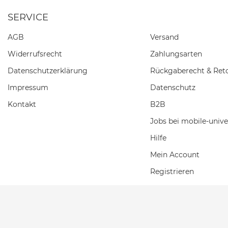
SERVICE
AGB
Versand
Widerrufs­recht
Zahlungsarten
Daten­schutz­erklärung
Rückgaberecht & Ret
Impressum
Datenschutz
Kontakt
B2B
Jobs bei mobile-unive
Hilfe
Mein Account
Registrieren
Einkaufswagen
Wunschliste