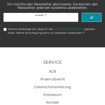
Ich möchte den Newsletter abonnieren. Sie können den
Newsletter jederzeit kostenlos abbestellen.
Newsletter
E-MAIL **
Honig
** Hierbei handelt es sich um ein Pflichtfeld.
Hiermit bestätige ich, dass ich die
Daten­schutz­erklärung
gelesen
habe. Meine Einwilligung kann ich jederzeit widerrufen.**
SERVICE
AGB
Widerrufs­recht
Daten­schutz­erklärung
Impressum
Kontakt