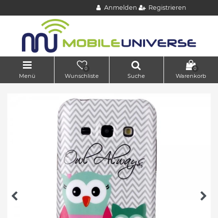
Anmelden
Registrieren
0
0
Menü
Wunschliste
Suche
Warenkorb