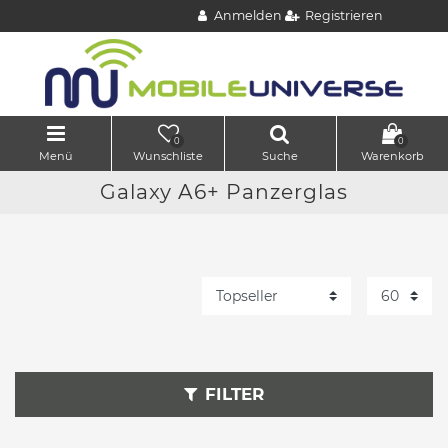
Anmelden
Registrieren
0
0
Menü
Wunschliste
Suche
Warenkorb
Galaxy A6+ Panzerglas
FILTER