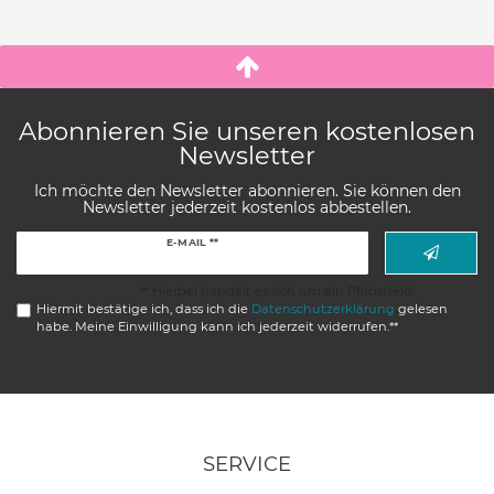
Abonnieren Sie unseren kostenlosen
Newsletter
Ich möchte den Newsletter abonnieren. Sie können den
Newsletter jederzeit kostenlos abbestellen.
Newsletter
E-MAIL **
Honig
** Hierbei handelt es sich um ein Pflichtfeld.
Hiermit bestätige ich, dass ich die
Daten­schutz­erklärung
gelesen
habe. Meine Einwilligung kann ich jederzeit widerrufen.**
SERVICE