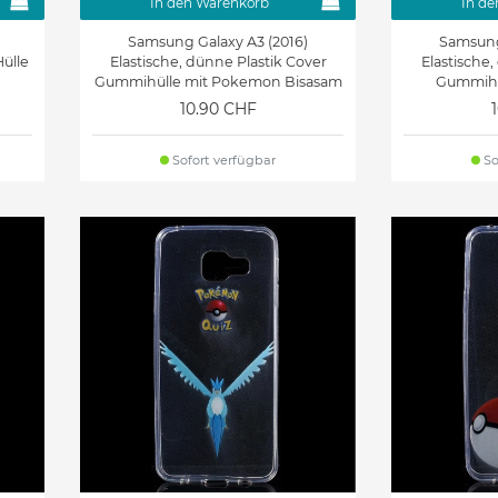
In den Warenkorb
In de
Samsung Galaxy A3 (2016)
Samsung
Hülle
Elastische, dünne Plastik Cover
Elastische,
Gummihülle mit Pokemon Bisasam
Gummihü
10.90 CHF
Sofort verfügbar
So