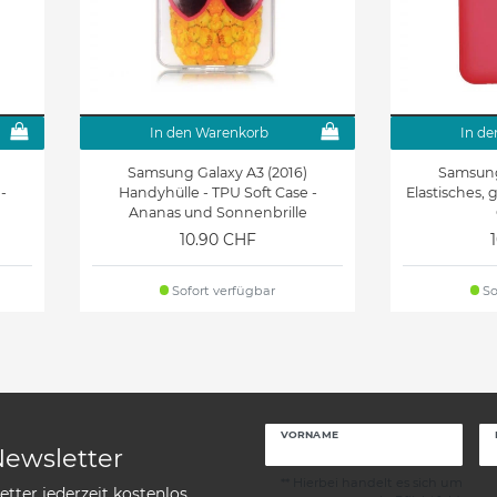
In den Warenkorb
In de
Samsung Galaxy A3 (2016)
Samsung
-
Handyhülle - TPU Soft Case -
Elastisches, 
Ananas und Sonnenbrille
10.90 CHF
Sofort verfügbar
So
VORNAME
Newsletter
** Hierbei handelt es sich um
tter jederzeit kostenlos