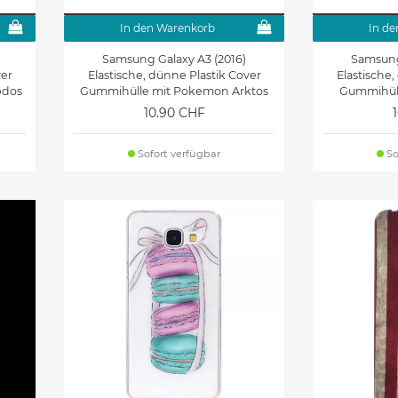
In den Warenkorb
In de
Samsung Galaxy A3 (2016)
Samsung
ver
Elastische, dünne Plastik Cover
Elastische,
pdos
Gummihülle mit Pokemon Arktos
Gummihüll
10.90 CHF
Sofort verfügbar
So