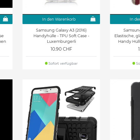
In den Warenkorb
In de
Samsung Galaxy A3 (2016)
Samsung
se
Handyhülle - TPU Soft Case -
Elastische, g
men
Luxemburgerli
Handy Hüll
10.90 CHF
Sofort verfügbar
So