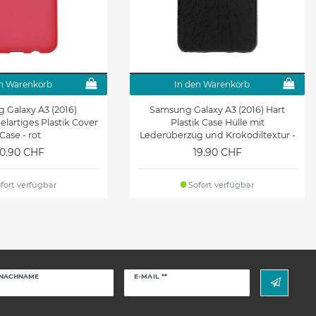
n Warenkorb
In den Warenkorb
 Galaxy A3 (2016)
Samsung Galaxy A3 (2016) Hart
gelartiges Plastik Cover
Plastik Case Hülle mit
Case - rot
Lederüberzug und Krokodiltextur -
schwarz
10.90 CHF
19.90 CHF
fort verfügbar
Sofort verfügbar
Newsletter
NACHNAME
E-MAIL **
Honig