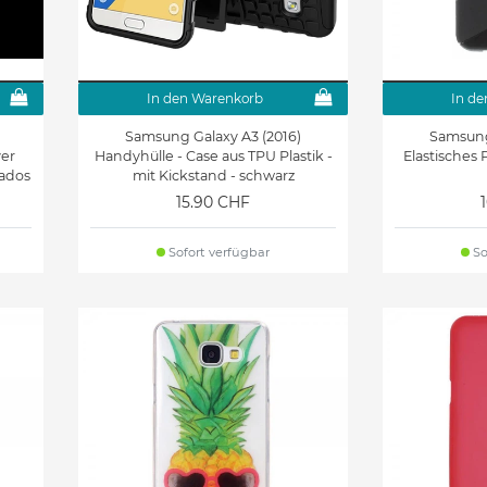
In den Warenkorb
In de
Samsung Galaxy A3 (2016)
Samsung
ver
Handyhülle - Case aus TPU Plastik -
Elastisches 
ados
mit Kickstand - schwarz
15.90 CHF
Sofort verfügbar
So