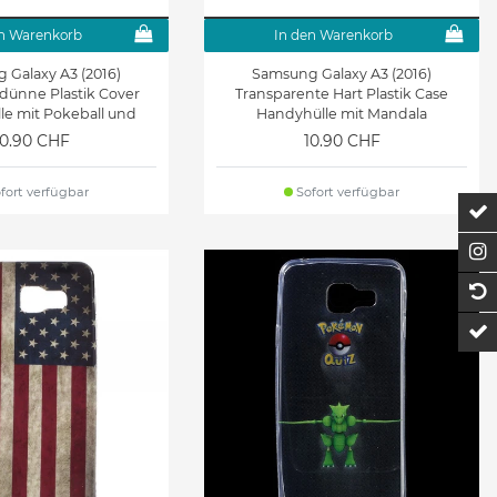
n Warenkorb
In den Warenkorb
 Galaxy A3 (2016)
Samsung Galaxy A3 (2016)
 dünne Plastik Cover
Transparente Hart Plastik Case
e mit Pokeball und
Handyhülle mit Mandala
Pickachu
10.90 CHF
10.90 CHF
fort verfügbar
Sofort verfügbar
Z
F
1
t