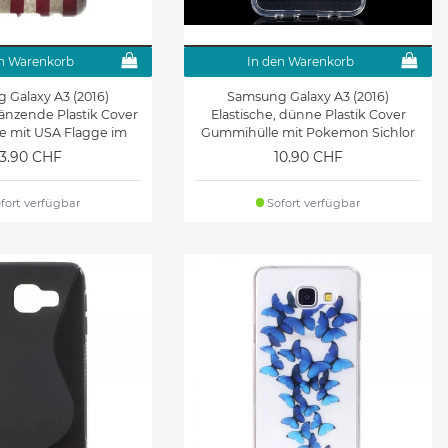
n Warenkorb
In den Warenkorb
 Galaxy A3 (2016)
Samsung Galaxy A3 (2016)
länzende Plastik Cover
Elastische, dünne Plastik Cover
e mit USA Flagge im
Gummihülle mit Pokemon Sichlor
Retrolook
13.90 CHF
10.90 CHF
fort verfügbar
Sofort verfügbar