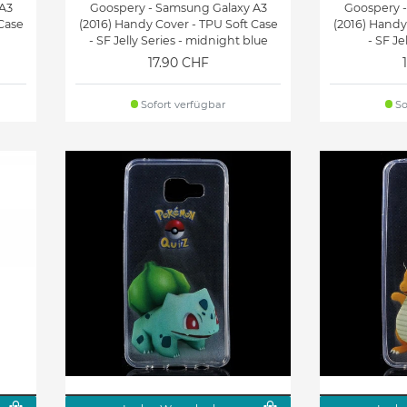
A3
Goospery - Samsung Galaxy A3
Goospery 
Case
(2016) Handy Cover - TPU Soft Case
(2016) Handy
- SF Jelly Series - midnight blue
- SF Je
17.90 CHF
Sofort verfügbar
So