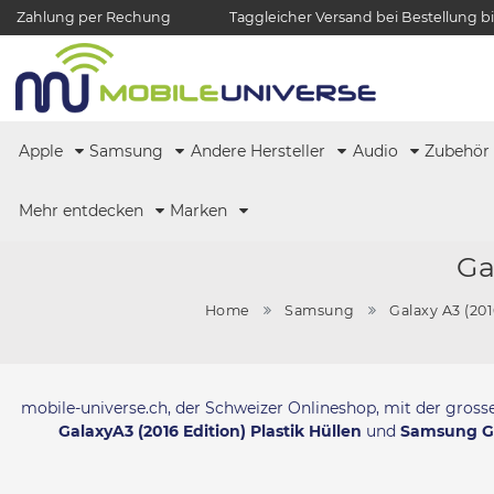
Zahlung per Rechung
Taggleicher Versand bei Bestellung bi
Apple
Samsung
Andere Hersteller
Audio
Zubehö
Mehr entdecken
Marken
Ga
Home
Samsung
Galaxy A3 (20
mobile-universe.ch, der Schweizer Onlineshop, mit der gros
GalaxyA3 (2016 Edition) Plastik Hüllen
und
Samsung Gal