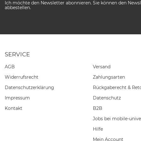
Ich möchte den Newsletter abonnieren. Sie können den Newsle
abbestellen.
SERVICE
AGB
Versand
Widerrufs­recht
Zahlungsarten
Daten­schutz­erklärung
Rückgaberecht & Ret
Impressum
Datenschutz
Kontakt
B2B
Jobs bei mobile-unive
Hilfe
Mein Account