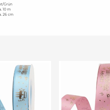
ot/Grün
a. 10 m
a. 26 cm