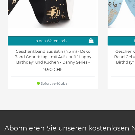
In den Warenkorb
Geschenkband aus Satin (4.5 m) - Deko
Geschenkb
Band Geburtstag - mit Aufschrift "Happy
Band Gebur
Birthday" und Kuchen - Danny Series -
Birthday"
schwarz
9.90 CHF
Sofort verfügbar
Abonnieren Sie unseren kostenlosen 