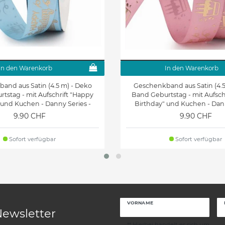
In den Warenkorb
In den Warenkorb
and aus Satin (4.5 m) - Deko
Geschenkband aus Satin (4.5
tstag - mit Aufschrift "Happy
Band Geburtstag - mit Aufsch
 und Kuchen - Danny Series -
Birthday" und Kuchen - Dann
hellblau
altrosa
9.90 CHF
9.90 CHF
Sofort verfügbar
Sofort verfügbar
VORNAME
Newsletter
** Hierbei handelt es sich um