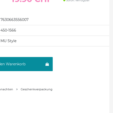
Sofort verfügbar
7630663556007
450-1566
MU Style
den Warenkorb
hnachten
Geschenkverpackung