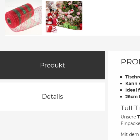
PRO
Produkt
Tischr
Kann v
Ideal
Details
26cm 
Tüll 
Unsere
T
Einpack
Mit dem 