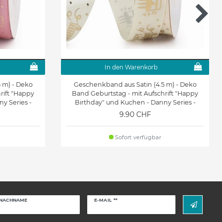
In den Warenkorb
 m) - Deko
Geschenkband aus Satin (4.5 m) - Deko
rift "Happy
Band Geburtstag - mit Aufschrift "Happy
y Series -
Birthday" und Kuchen - Danny Series -
weiss
9.90 CHF
Sofort verfügbar
Newsletter
NACHNAME
E-MAIL **
Honig