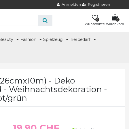
Anmelden
Registrieren
0
0
Wunschliste
Warenkorb
Beauty
Fashion
Spielzeug
Tierbedarf
e (26cmx10m) - Deko
- Weihnachtsdekoration -
rot/grün
19.90 CHF