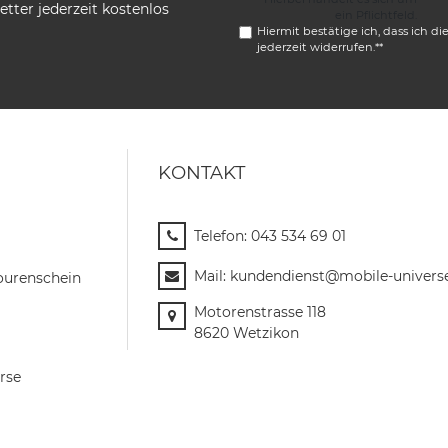
tter jederzeit kostenlos
ein Pflichtfeld.
Hiermit bestätige ich, dass ich di
jederzeit widerrufen.**
KONTAKT
Telefon:
043 534 69 01
Mail:
kundendienst@mobile-univers
ourenschein
Motorenstrasse 118
8620 Wetzikon
rse