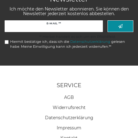
Ich möchte den Newsletter abonnieren. Sie können den
Newsletter jederzeit kostenlos abbestellen.
Newsletter
E-MAIL **
Honig
** Hierbei handelt es sich um ein Pflichtfeld.
Hiermit bestätige ich, dass ich die
Daten­schutz­erklärung
gelesen
habe. Meine Einwilligung kann ich jederzeit widerrufen.**
SERVICE
AGB
Widerrufs­recht
Daten­schutz­erklärung
Impressum
Kontakt