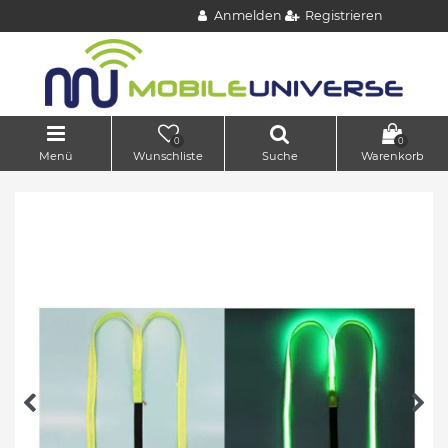
Anmelden
Registrieren
0
0
Menü
Wunschliste
Suche
Warenkorb