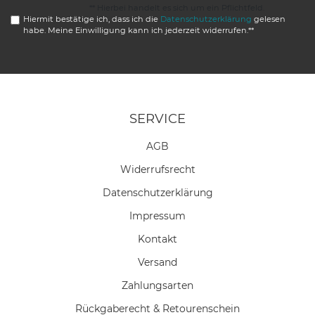
** Hierbei handelt es sich um ein Pflichtfeld.
Hiermit bestätige ich, dass ich die
Daten­schutz­erklärung
gelesen
habe. Meine Einwilligung kann ich jederzeit widerrufen.**
SERVICE
AGB
Widerrufs­recht
Daten­schutz­erklärung
Impressum
Kontakt
Versand
Zahlungsarten
Rückgaberecht & Retourenschein