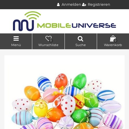
Anmelden
Registrieren
0
0
Menü
Wunschliste
Suche
Warenkorb