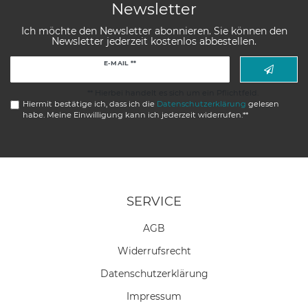
Newsletter
Ich möchte den Newsletter abonnieren. Sie können den
Newsletter jederzeit kostenlos abbestellen.
Newsletter
E-MAIL **
Honig
** Hierbei handelt es sich um ein Pflichtfeld.
Hiermit bestätige ich, dass ich die
Daten­schutz­erklärung
gelesen
habe. Meine Einwilligung kann ich jederzeit widerrufen.**
SERVICE
AGB
Widerrufs­recht
Daten­schutz­erklärung
Impressum