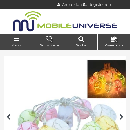
Anmelden
Registrieren
0
0
Menü
Wunschliste
Suche
Warenkorb