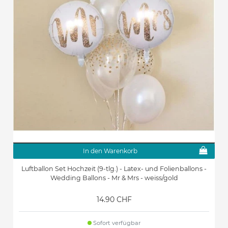
In den Warenkorb
Luftballon Set Hochzeit (9-tlg.) - Latex- und Folienballons -
Wedding Ballons - Mr & Mrs - weiss/gold
14.90 CHF
Sofort verfügbar