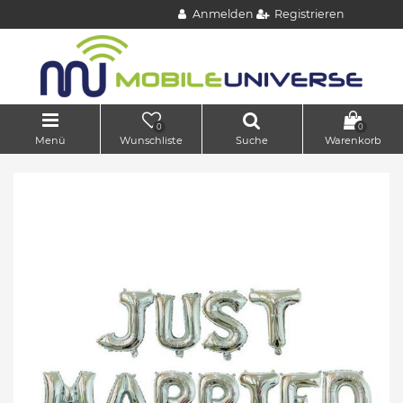
Anmelden
Registrieren
0
0
Menü
Wunschliste
Suche
Warenkorb