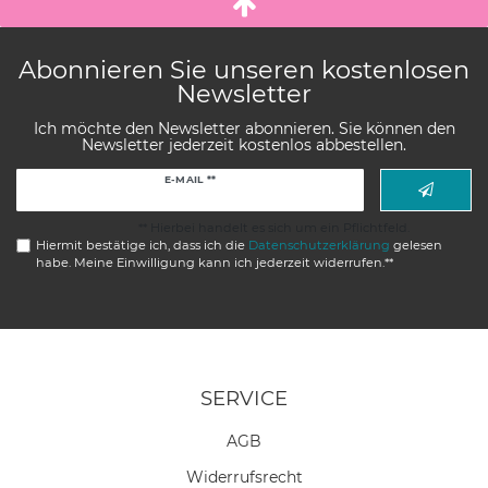
Abonnieren Sie unseren kostenlosen
Newsletter
Ich möchte den Newsletter abonnieren. Sie können den
Newsletter jederzeit kostenlos abbestellen.
Newsletter
E-MAIL **
Honig
** Hierbei handelt es sich um ein Pflichtfeld.
Hiermit bestätige ich, dass ich die
Daten­schutz­erklärung
gelesen
habe. Meine Einwilligung kann ich jederzeit widerrufen.**
SERVICE
AGB
Widerrufs­recht