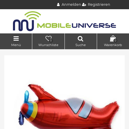
Anmelden
Registrieren
0
0
Menü
Wunschliste
Suche
Warenkorb