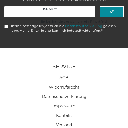
Newsletter jederzeit kostenlos abbestellen.
Newsletter
E-MAIL **
Honig
** Hierbei handelt es sich um ein Pflichtfeld.
Hiermit bestätige ich, dass ich die
Daten­schutz­erklärung
gelesen
habe. Meine Einwilligung kann ich jederzeit widerrufen.**
SERVICE
AGB
Widerrufs­recht
Daten­schutz­erklärung
Impressum
Kontakt
Versand