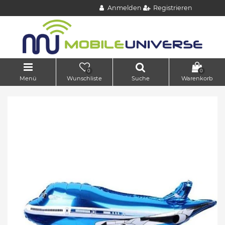
Anmelden
Registrieren
0
0
Menü
Wunschliste
Suche
Warenkorb