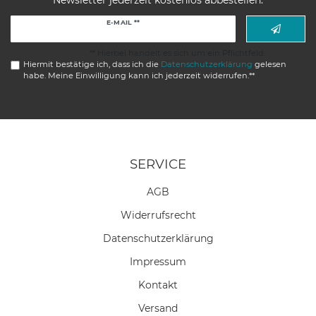
Newsletter jederzeit kostenlos abbestellen.
Newsletter
E-MAIL **
Honig
** Hierbei handelt es sich um ein Pflichtfeld.
Hiermit bestätige ich, dass ich die
Daten­schutz­erklärung
gelesen
habe. Meine Einwilligung kann ich jederzeit widerrufen.**
SERVICE
AGB
Widerrufs­recht
Daten­schutz­erklärung
Impressum
Kontakt
Versand