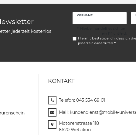
VORNAME
Newsletter
** Hierbei handelt es sich um
tter jederzeit kostenlos
ein Pflichtfeld.
Hiermit bestätige ich, dass ich di
jederzeit widerrufen.**
KONTAKT
Telefon:
043 534 69 01
Mail:
kundendienst@mobile-univers
ourenschein
Motorenstrasse 118
8620 Wetzikon