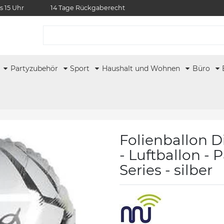
s 15 Uhr
14 Tage Rückgaberecht
r
Partyzubehör
Sport
Haushalt und Wohnen
Büro
Folienballon D
- Luftballon - 
Series - silber