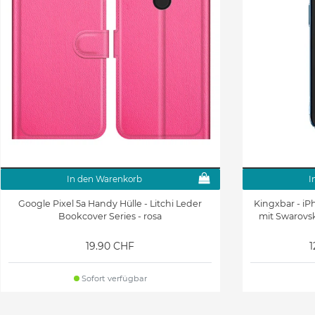
In den Warenkorb
I
Google Pixel 5a Handy Hülle - Litchi Leder
Kingxbar - iP
Bookcover Series - rosa
mit Swarovski
19.90 CHF
1
Sofort verfügbar