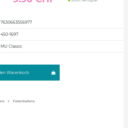
Sofort verfügbar
7630663556977
450-1697
MU Classic
den Warenkorb
ons
Folienballons