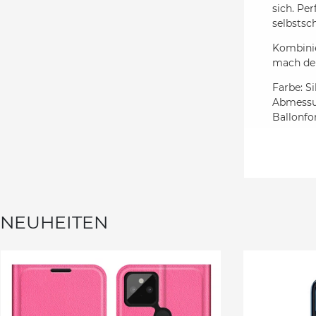
sich. Pe
selbstsch
Kombini
mach d
Farbe: Si
Abmessun
Ballonfo
NEUHEITEN