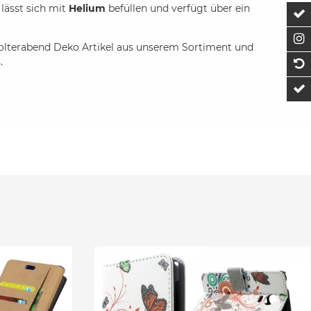
 lässt sich mit
Helium
befüllen und verfügt über ein
Z
F
olterabend Deko Artikel aus unserem Sortiment und
.
1
t