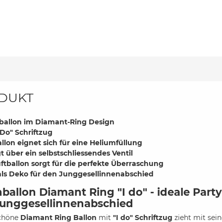
DUKT
nballon im Diamant-Ring Design
I Do" Schriftzug
llon eignet sich für eine Heliumfüllung
t über ein selbstschliessendes Ventil
ftballon sorgt für die perfekte Überraschung
als Deko für den Junggesellinnenabschied
nballon Diamant Ring "I do" - ideale Part
unggesellinnenabschied
schöne
Diamant Ring Ballon
mit
"I do" Schriftzug
zieht mit sei