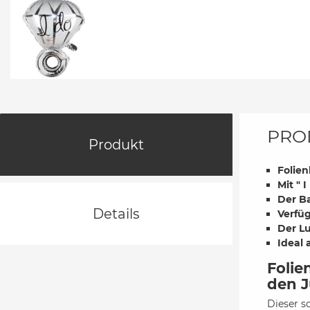
PRO
Produkt
Folie
Mit " 
Der Ba
Details
Verfüg
Der Lu
Ideal 
Folie
den J
Dieser 