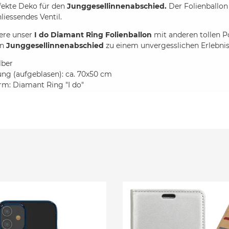
rfekte Deko für den
Junggesellinnenabschied.
Der Folienballon
liessendes Ventil.
ere unser
I do
Diamant Ring Folienballon
mit anderen tollen P
en
Junggesellinnenabschied
zu einem unvergesslichen Erlebnis
lber
g (aufgeblasen): ca. 70x50 cm
rm: Diamant Ring "I do"