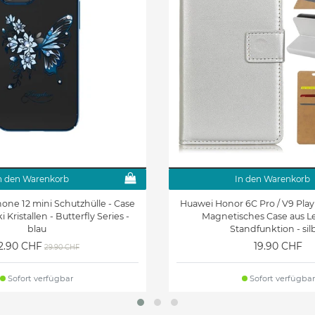
n den Warenkorb
In den Warenkorb
hone 12 mini Schutzhülle - Case
Huawei Honor 6C Pro / V9 Play
 Kristallen - Butterfly Series -
Magnetisches Case aus Le
blau
Standfunktion - sil
2.90 CHF
19.90 CHF
29.90 CHF
Sofort verfügbar
Sofort verfügbar