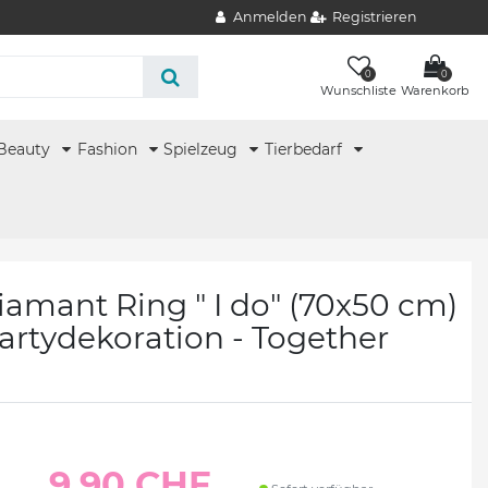
Anmelden
Registrieren
0
0
Wunschliste
Warenkorb
Beauty
Fashion
Spielzeug
Tierbedarf
iamant Ring " I do" (70x50 cm)
Partydekoration - Together
9.90 CHF