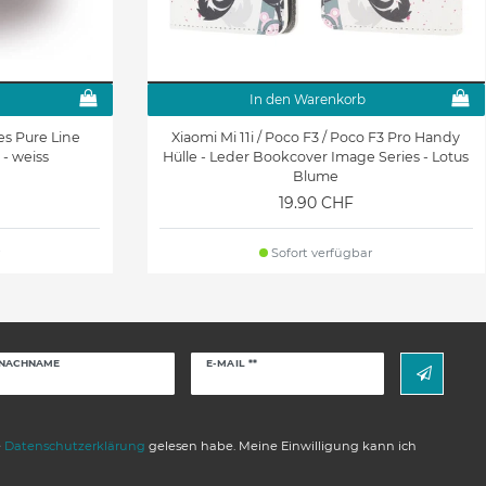
In den Warenkorb
s Pure Line
Xiaomi Mi 11i / Poco F3 / Poco F3 Pro Handy
 - weiss
Hülle - Leder Bookcover Image Series - Lotus
Blume
19.90 CHF
Sofort verfügbar
Newsletter
NACHNAME
E-MAIL **
Honig
e
Daten­schutz­erklärung
gelesen habe. Meine Einwilligung kann ich