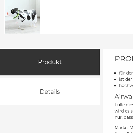
PRO
Produkt
für de
ist de
hochwe
Details
Airwa
Fülle di
wird es 
nur, das
Marke: M