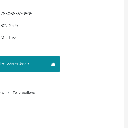
7630663570805
302-2419
MU Toys
den Warenkorb
ons
Folienballons