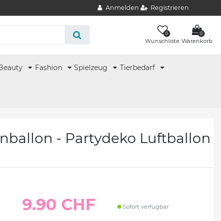
Anmelden
Registrieren
0
0
Wunschliste
Warenkorb
Beauty
Fashion
Spielzeug
Tierbedarf
enballon - Partydeko Luftballon
9.90 CHF
Sofort verfügbar