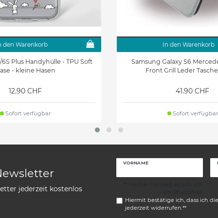
n den Warenkorb
In den Warenkorb
/6S Plus Handyhülle - TPU Soft
Samsung Galaxy S6 Mercede
ase - kleine Hasen
Front Grill Leder Tasche
12.90 CHF
41.90 CHF
Sofort verfügbar
Sofort verfügbar
VORNAME
Newsletter
** Hierbei handelt es sich um
tter jederzeit kostenlos
ein Pflichtfeld.
Hiermit bestätige ich, dass ich di
jederzeit widerrufen.**