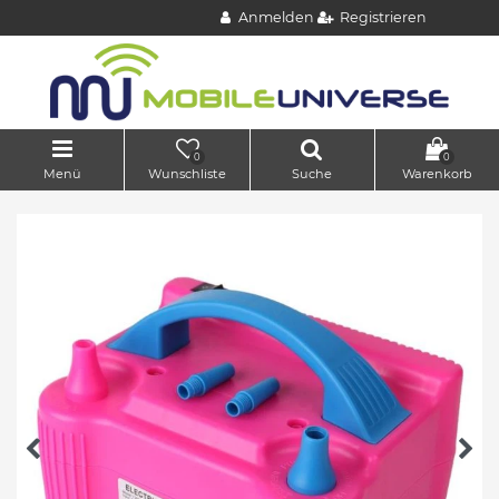
Anmelden
Registrieren
0
0
Menü
Wunschliste
Suche
Warenkorb