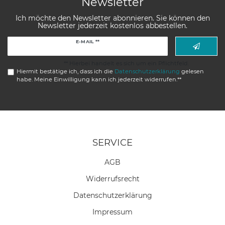
Newsletter
Ich möchte den Newsletter abonnieren. Sie können den
Newsletter jederzeit kostenlos abbestellen.
Newsletter
E-MAIL **
Honig
** Hierbei handelt es sich um ein Pflichtfeld.
Hiermit bestätige ich, dass ich die
Daten­schutz­erklärung
gelesen
habe. Meine Einwilligung kann ich jederzeit widerrufen.**
SERVICE
AGB
Widerrufs­recht
Daten­schutz­erklärung
Impressum