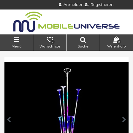
Anmelden
Registrieren
0
0
Menü
Wunschliste
Suche
Warenkorb