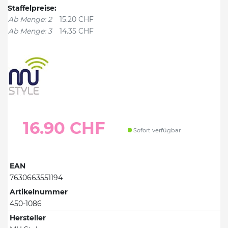
Staffelpreise:
Ab Menge: 2
15.20 CHF
Ab Menge: 3
14.35 CHF
16.90 CHF
Sofort verfügbar
EAN
7630663551194
Artikelnummer
450-1086
Hersteller