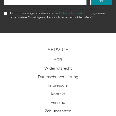
Honig
** Hierbei handelt es sich um ein Pflichtfeld.
Hiermit bestätige ich, dass ich die
Daten­schutz­erklärung
gelesen
habe. Meine Einwilligung kann ich jederzeit widerrufen.**
SERVICE
AGB
Widerrufs­recht
Daten­schutz­erklärung
Impressum
Kontakt
Versand
Zahlungsarten