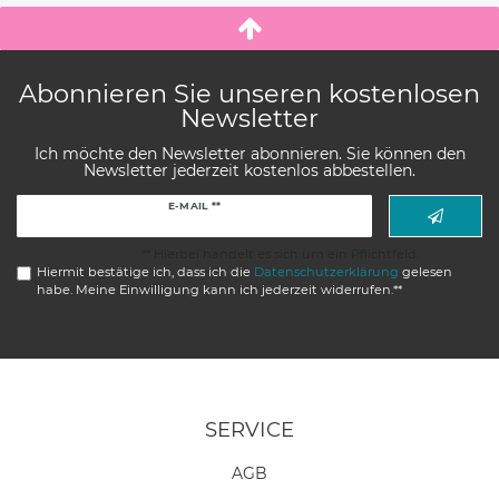
Abonnieren Sie unseren kostenlosen
Newsletter
Ich möchte den Newsletter abonnieren. Sie können den
Newsletter jederzeit kostenlos abbestellen.
Newsletter
E-MAIL **
Honig
** Hierbei handelt es sich um ein Pflichtfeld.
Hiermit bestätige ich, dass ich die
Daten­schutz­erklärung
gelesen
habe. Meine Einwilligung kann ich jederzeit widerrufen.**
SERVICE
AGB