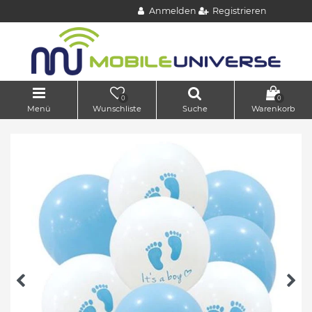
Anmelden
Registrieren
0
0
Menü
Wunschliste
Suche
Warenkorb