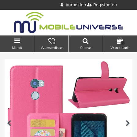
Anmelden
Registrieren
0
0
Menü
Wunschliste
Suche
Warenkorb