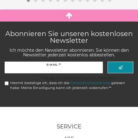
Abonnieren Sie unseren kostenlosen
Newsletter
Ich möchte den Newsletter abonnieren. Sie können den
Newsletter jederzeit kostenlos abbestellen.
Newsletter
E-MAIL **
Honig
** Hierbei handelt es sich um ein Pflichtfeld.
Hiermit bestätige ich, dass ich die
Daten­schutz­erklärung
gelesen
habe. Meine Einwilligung kann ich jederzeit widerrufen.**
SERVICE