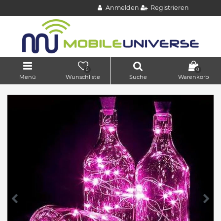
Anmelden
Registrieren
0
0
Menü
Wunschliste
Suche
Warenkorb