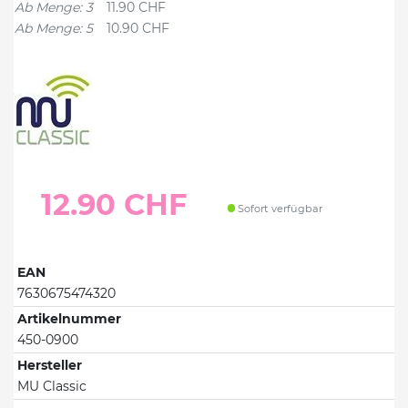
Ab Menge: 3
11.90 CHF
Ab Menge: 5
10.90 CHF
12.90 CHF
Sofort verfügbar
EAN
7630675474320
Artikelnummer
450-0900
Hersteller
MU Classic