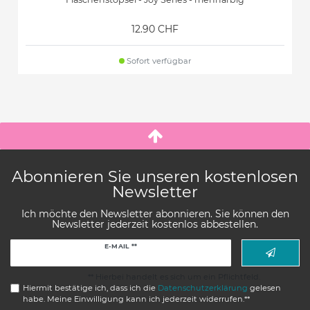
12.90 CHF
Sofort verfügbar
Abonnieren Sie unseren kostenlosen
Newsletter
Ich möchte den Newsletter abonnieren. Sie können den
Newsletter jederzeit kostenlos abbestellen.
Newsletter
E-MAIL **
Honig
** Hierbei handelt es sich um ein Pflichtfeld.
Hiermit bestätige ich, dass ich die
Daten­schutz­erklärung
gelesen
habe. Meine Einwilligung kann ich jederzeit widerrufen.**