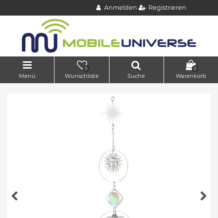
Anmelden
Registrieren
0
0
Menü
Wunschliste
Suche
Warenkorb