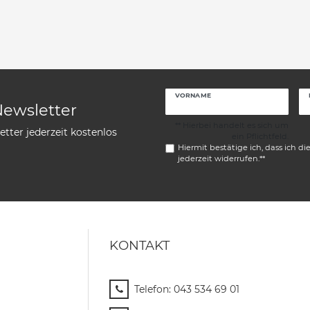
VORNAME
Newsletter
** Hierbei handelt es sich um
tter jederzeit kostenlos
ein Pflichtfeld.
Hiermit bestätige ich, dass ich di
jederzeit widerrufen.**
KONTAKT
Telefon:
043 534 69 01