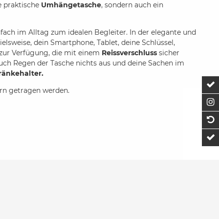
e praktische
Umhängetasche
, sondern auch ein
fach im Alltag zum idealen Begleiter. In der elegante und
elsweise, dein Smartphone, Tablet, deine Schlüssel,
zur Verfügung, die mit einem
Reissverschluss
sicher
ch Regen der Tasche nichts aus und deine Sachen im
ränkehalter.
Z
rn getragen werden.
F
1
t