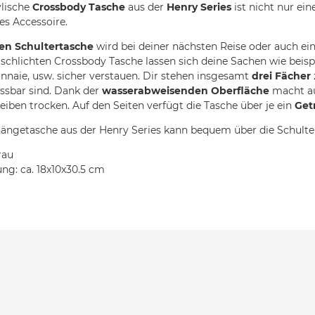
ylische
Crossbody Tasche
aus der
Henry Series
ist nicht nur ein
s Accessoire.
en Schultertasche
wird bei deiner nächsten Reise oder auch ein
 schlichten Crossbody Tasche lassen sich deine Sachen wie beispi
naie, usw. sicher verstauen. Dir stehen insgesamt
drei Fächer
essbar sind. Dank der
wasserabweisenden Oberfläche
macht au
leiben trocken. Auf den Seiten verfügt die Tasche über je ein
Get
ngetasche aus der Henry Series kann bequem über die Schulte
rau
g: ca. 18x10x30.5 cm