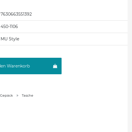
7630663551392
450-1106
MU Style
den Warenkorb
 Gepäck
Tasche