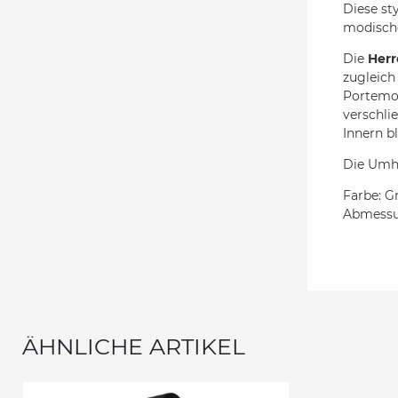
Diese st
modische
Die
Herr
zugleich
Portemon
verschli
Innern b
Die Umhä
Farbe: G
Abmessun
ÄHNLICHE ARTIKEL