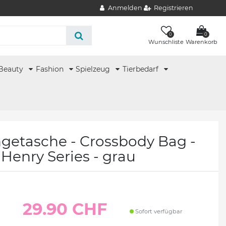
Anmelden
Registrieren
0
0
Wunschliste
Warenkorb
Beauty
Fashion
Spielzeug
Tierbedarf
etasche - Crossbody Bag -
Henry Series - grau
29.90 CHF
Sofort verfügbar