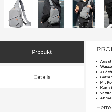
PRO
Produkt
Aus s
Wasse
3 Fäch
Details
Geträn
Mit K
Kann 
Verst
Abmes
Herre