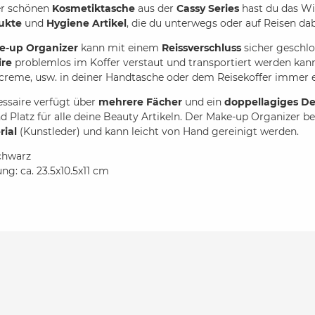
er schönen
Kosmetiktasche
aus der
Cassy Series
hast du das Wic
ukte
und
Hygiene Artikel
, die du unterwegs oder auf Reisen d
e-up Organizer
kann mit einem
Reissverschluss
sicher geschl
ire
problemlos im Koffer verstaut und transportiert werden kann.
creme, usw. in deiner Handtasche oder dem Reisekoffer immer 
ssaire verfügt über
mehrere Fächer
und ein
doppellagiges De
 Platz für alle deine Beauty Artikeln. Der Make-up Organizer b
rial
(Kunstleder) und kann leicht von Hand gereinigt werden.
chwarz
g: ca. 23.5x10.5x11 cm