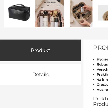
PRO
Produkt
Hygien
Robust
Versch
Details
Prakti
4x In
Gross
Aus re
Prakt
Prod