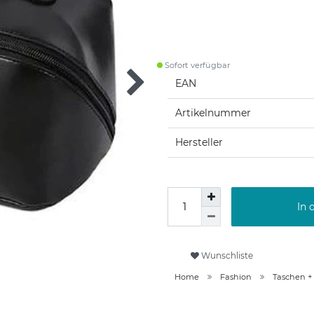
Sofort verfügbar
EAN
Artikelnummer
Hersteller
In 
Wunschliste
Home
Fashion
Taschen +