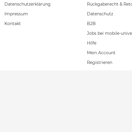
Daten­schutz­erklärung
Rückgaberecht & Ret
Impressum
Datenschutz
Kontakt
B2B
Jobs bei mobile-unive
Hilfe
Mein Account
Registrieren
Einkaufswagen
Wunschliste
2026 Mobile Universe
| copyright & design by mediaria®
*Alle Preise inkl. MwSt., zzgl. Versandkosten