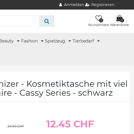
Anmelden
Registrieren
0
0
Wunschliste
Warenkorb
Beauty
Fashion
Spielzeug
Tierbedarf
zer - Kosmetiktasche mit viel
ire - Cassy Series - schwarz
12.45 CHF
24.90 CHF