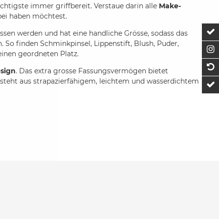
htigste immer griffbereit. Verstaue darin alle
Make-
abei haben möchtest.
Z
ossen werden und hat eine handliche Grösse, sodass das
 So finden Schminkpinsel, Lippenstift, Blush, Puder,
F
einen geordneten Platz.
1
sign
. Das extra grosse Fassungsvermögen bietet
esteht aus strapazierfähigem, leichtem und wasserdichtem
t