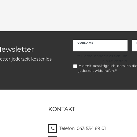
VORNAME
Newsletter
** Hierbei handelt es sich um
tter jederzeit kostenlos
ein Pflichtfeld.
Hiermit bestätige ich, dass ich di
jederzeit widerrufen.**
KONTAKT
Telefon:
043 534 69 01