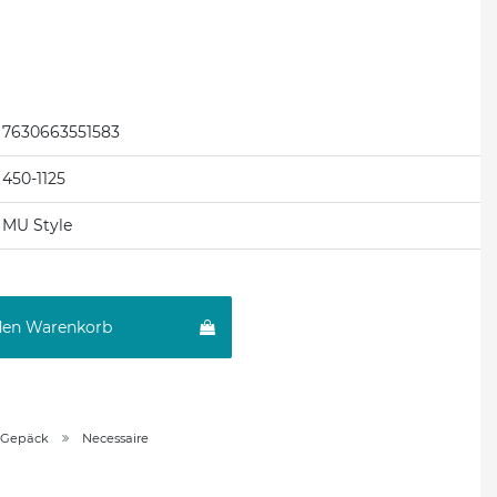
7630663551583
450-1125
MU Style
den Warenkorb
 Gepäck
Necessaire