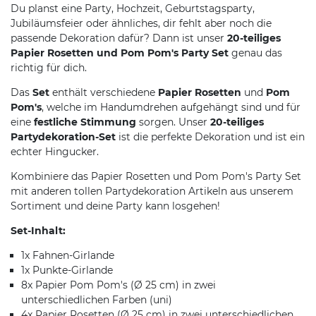
Du planst eine Party, Hochzeit, Geburtstagsparty,
Jubiläumsfeier oder ähnliches, dir fehlt aber noch die
passende Dekoration dafür? Dann ist unser
20-teiliges
Papier Rosetten und Pom Pom's Party Set
genau das
richtig für dich.
Das
Set
enthält verschiedene
Papier Rosetten
und
Pom
Pom's
, welche im Handumdrehen aufgehängt sind und für
eine
festliche Stimmung
sorgen. Unser
20-teiliges
Partydekoration-Set
ist die perfekte Dekoration und ist ein
echter Hingucker.
Kombiniere das Papier Rosetten und Pom Pom's Party Set
mit anderen tollen Partydekoration Artikeln aus unserem
Sortiment und deine Party kann losgehen!
Set-Inhalt:
1x Fahnen-Girlande
1x Punkte-Girlande
8x Papier Pom Pom's (Ø 25 cm) in zwei
unterschiedlichen Farben (uni)
4x Papier Rosetten (Ø 25 cm) in zwei unterschiedlichen