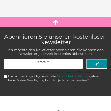
Abonnieren Sie unseren kostenlosen
Newsletter
Ich möchte den Newsletter abonnieren. Sie können den
Newsletter jederzeit kostenlos abbestellen.
Newsletter
E-MAIL **
Honig
** Hierbei handelt es sich um ein Pflichtfeld.
Hiermit bestätige ich, dass ich die
Daten­schutz­erklärung
gelesen
habe. Meine Einwilligung kann ich jederzeit widerrufen.**