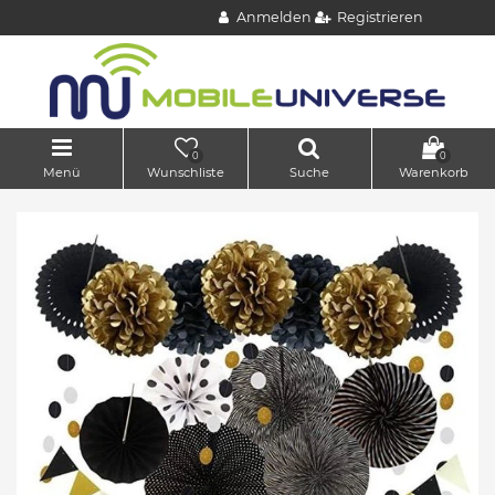
Anmelden
Registrieren
0
0
Menü
Wunschliste
Suche
Warenkorb