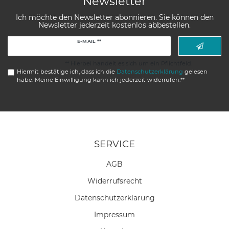
Newsletter
Ich möchte den Newsletter abonnieren. Sie können den
Newsletter jederzeit kostenlos abbestellen.
Newsletter
E-MAIL **
Honig
** Hierbei handelt es sich um ein Pflichtfeld.
Hiermit bestätige ich, dass ich die
Daten­schutz­erklärung
gelesen
habe. Meine Einwilligung kann ich jederzeit widerrufen.**
SERVICE
AGB
Widerrufs­recht
Daten­schutz­erklärung
Impressum