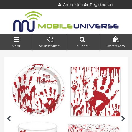
Anmelden
Registrieren
0
0
Menü
Wunschliste
Suche
Warenkorb