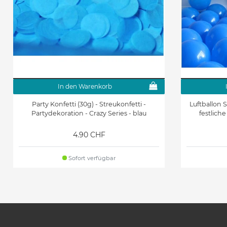
In den Warenkorb
Party Konfetti (30g) - Streukonfetti -
Luftballon S
Partydekoration - Crazy Series - blau
festliche
4.90 CHF
Sofort verfügbar