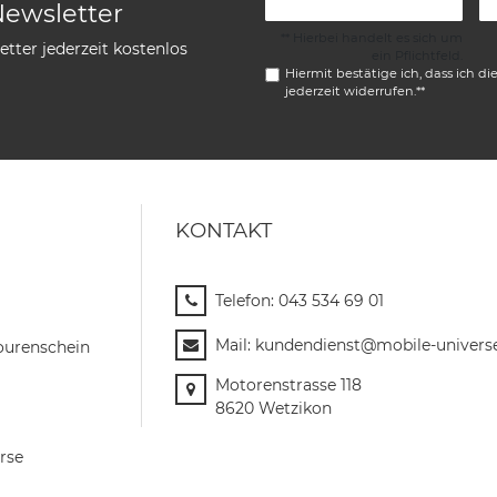
Newsletter
** Hierbei handelt es sich um
tter jederzeit kostenlos
ein Pflichtfeld.
Hiermit bestätige ich, dass ich di
jederzeit widerrufen.**
KONTAKT
Telefon:
043 534 69 01
Mail:
kundendienst@mobile-univers
ourenschein
Motorenstrasse 118
8620 Wetzikon
rse