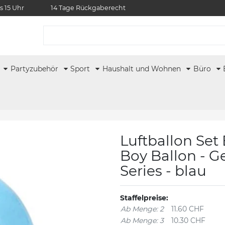
s 15 Uhr
14 Tage Rückgaberecht
r
Partyzubehör
Sport
Haushalt und Wohnen
Büro
Luftballon Set 
Boy Ballon - G
Series - blau
Staffelpreise:
Ab Menge: 2
11.60 CHF
Ab Menge: 3
10.30 CHF