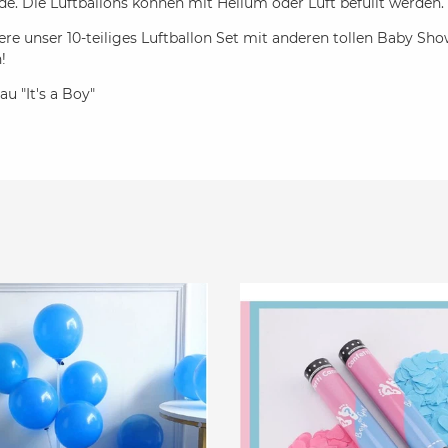
ude. Die Luftballons können mit Helium oder Luft befüllt werden.
re unser 10-teiliges Luftballon Set mit anderen tollen Baby Sh
n!
au "It's a Boy"