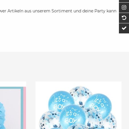
F
ower Artikeln aus unserem Sortiment und deine Party kann
1
t