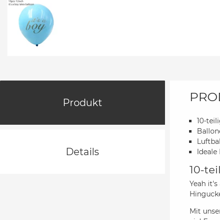
PRO
Produkt
10-teil
Ballon
Luftbal
Details
Ideale
10-tei
Yeah it's
Hingucke
Mit uns