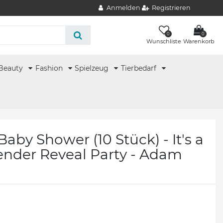
Anmelden
Registrieren
0
0
Wunschliste
Warenkorb
Beauty
Fashion
Spielzeug
Tierbedarf
Baby Shower (10 Stück) - It's a
ender Reveal Party - Adam