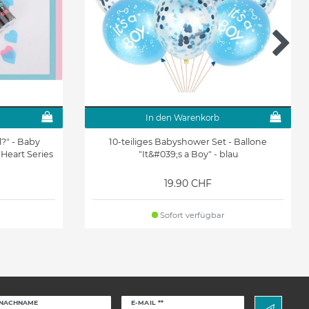
In den Warenkorb
l?" - Baby
10-teiliges Babyshower Set - Ballone
Heart Series
"It&#039;s a Boy" - blau
19.90 CHF
Sofort verfügbar
Newsletter
NACHNAME
E-MAIL **