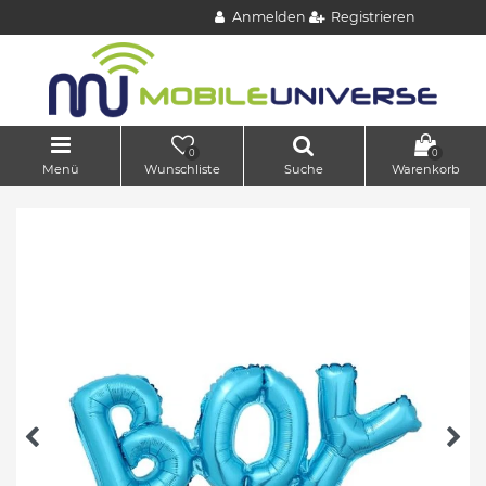
Anmelden
Registrieren
0
0
Menü
Wunschliste
Suche
Warenkorb