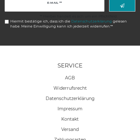
Newsletter
E-MAIL **
Honig
** Hierbei handelt es sich um ein Pflichtfeld.
Hiermit bestätige ich, dass ich die
Daten­schutz­erklärung
gelesen
habe. Meine Einwilligung kann ich jederzeit widerrufen.**
SERVICE
AGB
Widerrufs­recht
Daten­schutz­erklärung
Impressum
Kontakt
Versand
Zahlungsarten