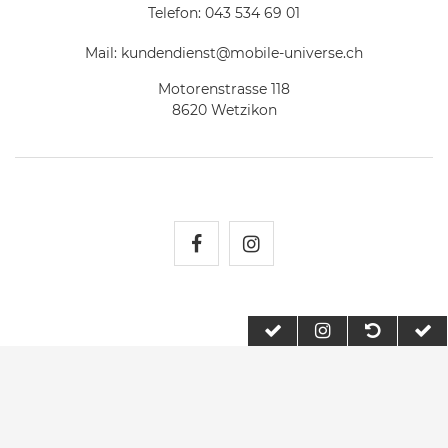
Telefon:
043 534 69 01
Mail:
kundendienst@mobile-universe.ch
Motorenstrasse 118
8620 Wetzikon
Mobile Universe auf Fac
Mobile Universe auf
2026 Mobile Universe
| copyright & design by mediaria®
*Alle Preise inkl. MwSt., zzgl. Versandkosten