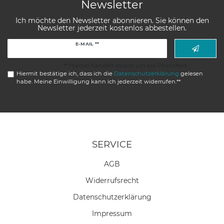
Newsletter
Ich möchte den Newsletter abonnieren. Sie können den
Newsletter jederzeit kostenlos abbestellen.
Newsletter
E-MAIL **
Honig
** Hierbei handelt es sich um ein Pflichtfeld.
Hiermit bestätige ich, dass ich die
Daten­schutz­erklärung
gelesen
habe. Meine Einwilligung kann ich jederzeit widerrufen.**
SERVICE
AGB
Widerrufs­recht
Daten­schutz­erklärung
Impressum