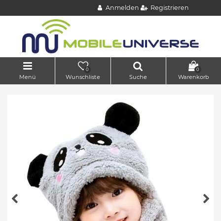
Anmelden
Registrieren
0
0
Menü
Wunschliste
Suche
Warenkorb