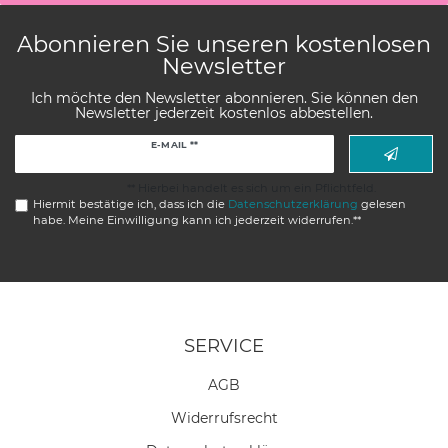
Abonnieren Sie unseren kostenlosen
Newsletter
Ich möchte den Newsletter abonnieren. Sie können den
Newsletter jederzeit kostenlos abbestellen.
Newsletter
E-MAIL **
Honig
** Hierbei handelt es sich um ein Pflichtfeld.
Hiermit bestätige ich, dass ich die
Daten­schutz­erklärung
gelesen
habe. Meine Einwilligung kann ich jederzeit widerrufen.**
SERVICE
AGB
Widerrufs­recht