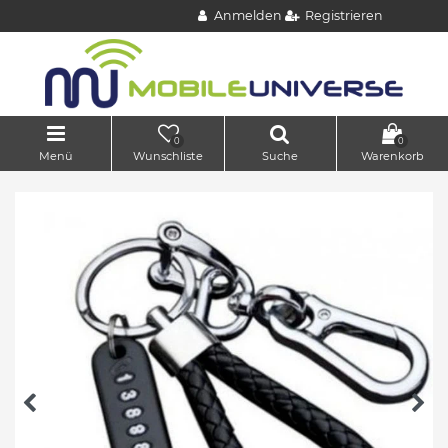
Anmelden
Registrieren
0
0
Menü
Wunschliste
Suche
Warenkorb