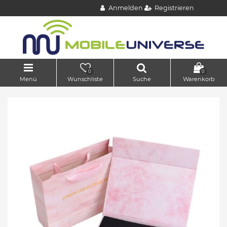
Anmelden
Registrieren
0
0
Menü
Wunschliste
Suche
Warenkorb