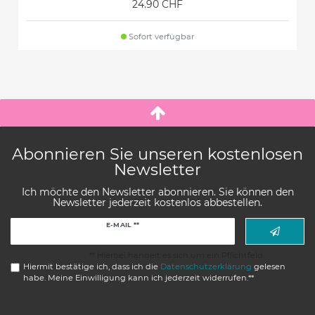
24.90 CHF
Sofort verfügbar
Abonnieren Sie unseren kostenlosen
Newsletter
Ich möchte den Newsletter abonnieren. Sie können den
Newsletter jederzeit kostenlos abbestellen.
Newsletter
E-MAIL **
Honig
** Hierbei handelt es sich um ein Pflichtfeld.
Hiermit bestätige ich, dass ich die
Daten­schutz­erklärung
gelesen
habe. Meine Einwilligung kann ich jederzeit widerrufen.**