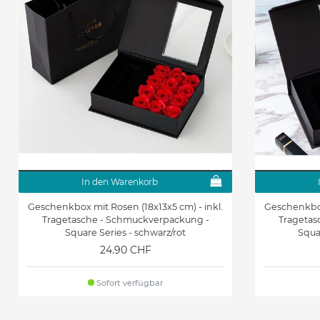
In den Warenkorb
Geschenkbox mit Rosen (18x13x5 cm) - inkl.
Geschenkbox 
Tragetasche - Schmuckverpackung -
Tragetas
Square Series - schwarz/rot
Squa
24.90 CHF
Sofort verfügbar