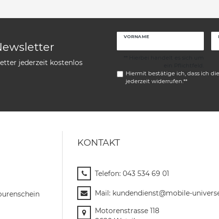
VORNAME
Newsletter
** Hierbei handelt es sich um
tter jederzeit kostenlos
ein Pflichtfeld.
Hiermit bestätige ich, dass ich di
jederzeit widerrufen.**
KONTAKT
Telefon:
043 534 69 01
Mail:
kundendienst@mobile-univers
ourenschein
Motorenstrasse 118