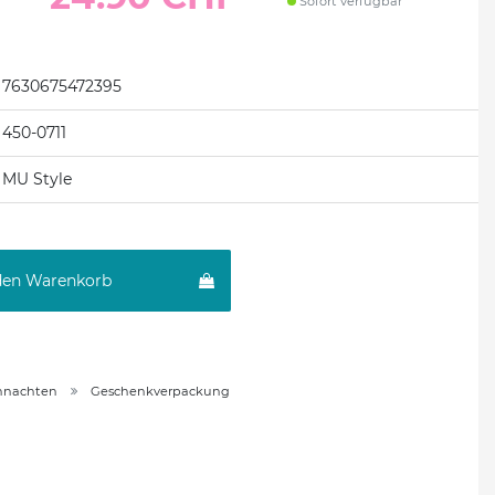
Sofort verfügbar
7630675472395
450-0711
MU Style
den Warenkorb
hnachten
Geschenkverpackung