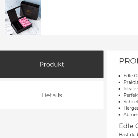
PRO
Produkt
Edle 
Prakti
Ideal
Details
Perfek
Schnel
Herges
Abmess
Edle 
Hast du 