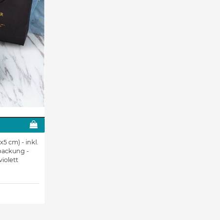
 cm) - inkl.
packung -
violett