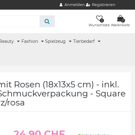
Anmelden
Registrieren
0
0
Wunschliste
Warenkorb
Beauty
Fashion
Spielzeug
Tierbedarf
t Rosen (18x13x5 cm) - inkl.
 Schmuckverpackung - Square
z/rosa
24.90 CHF