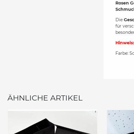
Rosen G
Schmu
Die
Ges
für vers
besonder
Hinweis
Farbe: S
ÄHNLICHE ARTIKEL