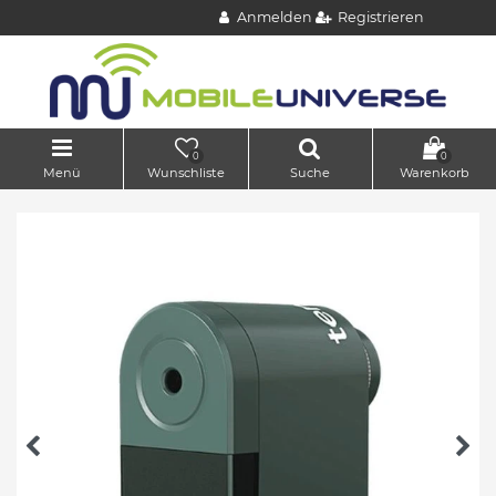
Anmelden
Registrieren
0
0
Menü
Wunschliste
Suche
Warenkorb