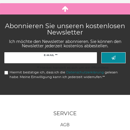
Abonnieren Sie unseren kostenlosen
Newsletter
Ich möchte den Newsletter abonnieren. Sie können den
Newsletter jederzeit kostenlos abbestellen.
Newsletter
E-MAIL **
Honig
** Hierbei handelt es sich um ein Pflichtfeld.
Hiermit bestätige ich, dass ich die
Daten­schutz­erklärung
gelesen
habe. Meine Einwilligung kann ich jederzeit widerrufen.**
SERVICE
AGB