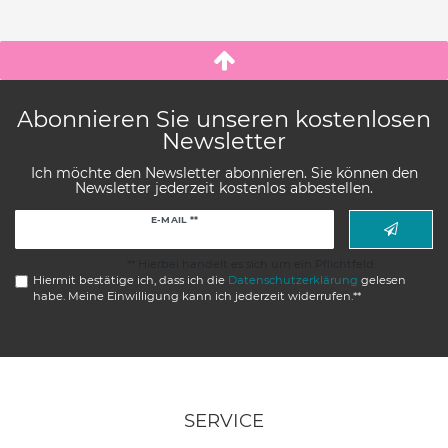
Abonnieren Sie unseren kostenlosen
Newsletter
Ich möchte den Newsletter abonnieren. Sie können den
Newsletter jederzeit kostenlos abbestellen.
Newsletter
E-MAIL **
Honig
** Hierbei handelt es sich um ein Pflichtfeld.
Hiermit bestätige ich, dass ich die
Daten­schutz­erklärung
gelesen
habe. Meine Einwilligung kann ich jederzeit widerrufen.**
SERVICE