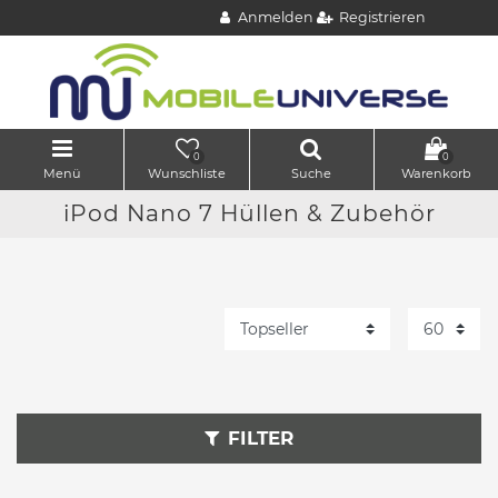
Anmelden
Registrieren
0
0
Menü
Wunschliste
Suche
Warenkorb
iPod Nano 7 Hüllen & Zubehör
FILTER