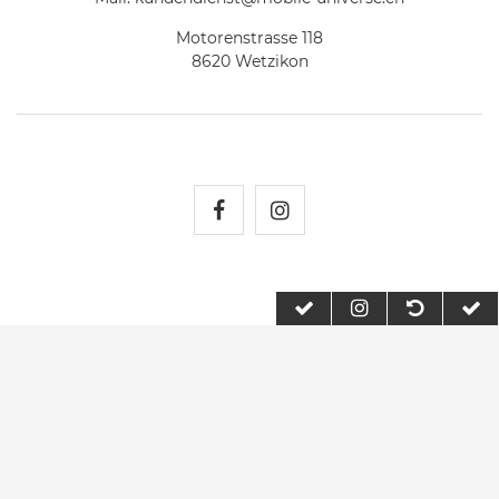
Motorenstrasse 118
8620 Wetzikon
Mobile Universe auf Fac
Mobile Universe auf
2026 Mobile Universe
| copyright & design by mediaria®
*Alle Preise inkl. MwSt., zzgl. Versandkosten