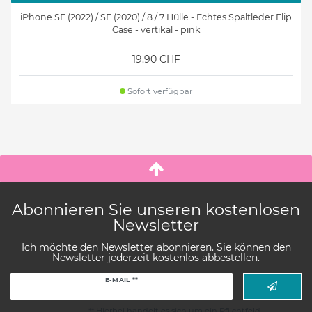
iPhone SE (2022) / SE (2020) / 8 / 7 Hülle - Echtes Spaltleder Flip
Case - vertikal - pink
19.90 CHF
Sofort verfügbar
Abonnieren Sie unseren kostenlosen
Newsletter
Ich möchte den Newsletter abonnieren. Sie können den
Newsletter jederzeit kostenlos abbestellen.
Newsletter
E-MAIL **
Honig
** Hierbei handelt es sich um ein Pflichtfeld.