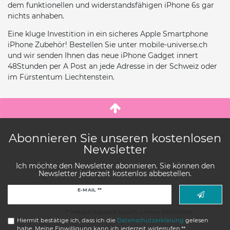
dem funktionellen und widerstandsfähigen iPhone 6s gar
nichts anhaben.
Eine kluge Investition in ein sicheres Apple Smartphone
iPhone Zubehör! Bestellen Sie unter mobile-universe.ch
und wir senden Ihnen das neue iPhone Gadget innert
48Stunden per A Post an jede Adresse in der Schweiz oder
im Fürstentum Liechtenstein.
Abonnieren Sie unseren kostenlosen
Newsletter
Ich möchte den Newsletter abonnieren. Sie können den
Newsletter jederzeit kostenlos abbestellen.
Newsletter
E-MAIL **
Honig
** Hierbei handelt es sich um ein Pflichtfeld.
Hiermit bestätige ich, dass ich die
Daten­schutz­erklärung
gelesen
habe. Meine Einwilligung kann ich jederzeit widerrufen.**