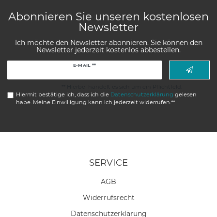
Abonnieren Sie unseren kostenlosen
Newsletter
Ich möchte den Newsletter abonnieren. Sie können den
Newsletter jederzeit kostenlos abbestellen.
Newsletter
E-MAIL **
Honig
** Hierbei handelt es sich um ein Pflichtfeld.
Hiermit bestätige ich, dass ich die
Daten­schutz­erklärung
gelesen
habe. Meine Einwilligung kann ich jederzeit widerrufen.**
SERVICE
AGB
Widerrufs­recht
Daten­schutz­erklärung