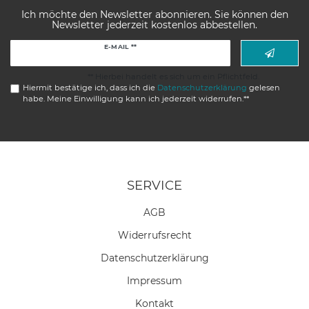
Ich möchte den Newsletter abonnieren. Sie können den
Newsletter jederzeit kostenlos abbestellen.
Newsletter
E-MAIL **
Honig
** Hierbei handelt es sich um ein Pflichtfeld.
Hiermit bestätige ich, dass ich die
Daten­schutz­erklärung
gelesen
habe. Meine Einwilligung kann ich jederzeit widerrufen.**
SERVICE
AGB
Widerrufs­recht
Daten­schutz­erklärung
Impressum
Kontakt