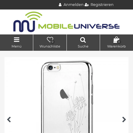
Anmelden
Registrieren
0
0
Menü
Wunschliste
Suche
Warenkorb