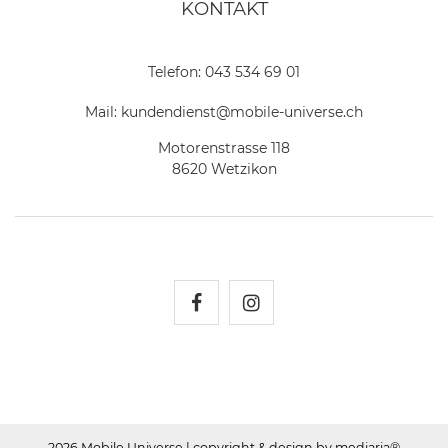
KONTAKT
Telefon:
043 534 69 01
Mail:
kundendienst@mobile-universe.ch
Motorenstrasse 118
8620 Wetzikon
Mobile Universe auf Fac
Mobile Universe auf
2026 Mobile Universe
| copyright & design by mediaria®