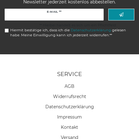
Newsletter jederzeit kostenlos abbestellen.
Newsletter
E-MAIL **
Honig
** Hierbei handelt es sich um ein Pflichtfeld.
Hiermit bestätige ich, dass ich die
Daten­schutz­erklärung
gelesen
habe. Meine Einwilligung kann ich jederzeit widerrufen.**
SERVICE
AGB
Widerrufs­recht
Daten­schutz­erklärung
Impressum
Kontakt
Versand