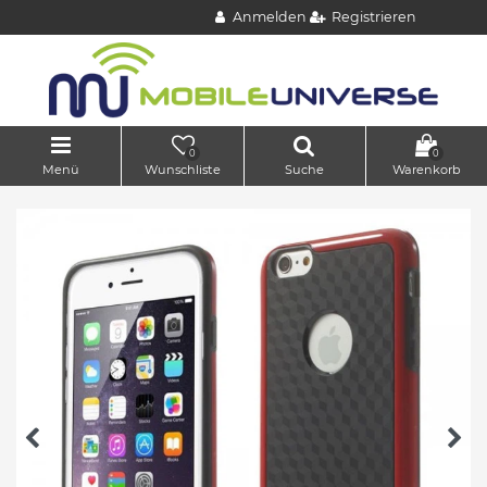
Anmelden
Registrieren
0
0
Menü
Wunschliste
Suche
Warenkorb