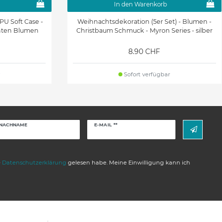
In den Warenkorb
PU Soft Case -
Weihnachtsdekoration (5er Set) - Blumen -
unten Blumen
Christbaum Schmuck - Myron Series - silber
8.90 CHF
Sofort verfügbar
Newsletter
NACHNAME
E-MAIL **
Honig
e
Daten­schutz­erklärung
gelesen habe. Meine Einwilligung kann ich