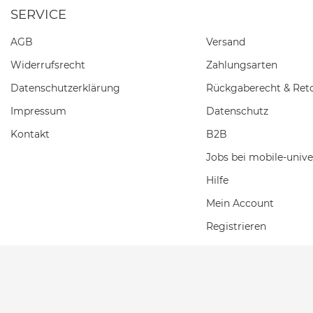
SERVICE
AGB
Versand
Widerrufs­recht
Zahlungsarten
Daten­schutz­erklärung
Rückgaberecht & Ret
Impressum
Datenschutz
Kontakt
B2B
Jobs bei mobile-unive
Hilfe
Mein Account
Registrieren
Einkaufswagen
Wunschliste