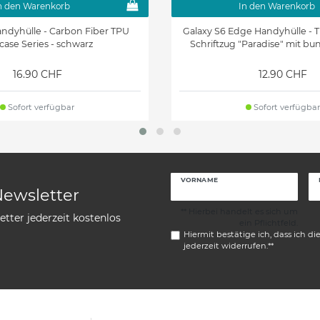
n den Warenkorb
In den Warenkorb
ndyhülle - Carbon Fiber TPU
Galaxy S6 Edge Handyhülle - T
case Series - schwarz
Schriftzug "Paradise" mit b
16.90 CHF
12.90 CHF
Sofort verfügbar
Sofort verfügbar
VORNAME
Newsletter
** Hierbei handelt es sich um
tter jederzeit kostenlos
ein Pflichtfeld.
Hiermit bestätige ich, dass ich di
jederzeit widerrufen.**