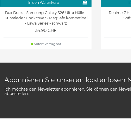
In den Warenkorb
I
Dux Ducis - Samsung Galaxy S26 Ultra Hülle -
Realme 7 Ha
Kunstleder Bookcover - MagSafe kompatibel
Soft
- Lawa Series - schwarz
34.90 CHF
Sofort verfügbar
Abonnieren Sie unseren kostenlosen 
Ich möchte den Newsletter abonnieren. Sie können den Newsle
abbestellen.