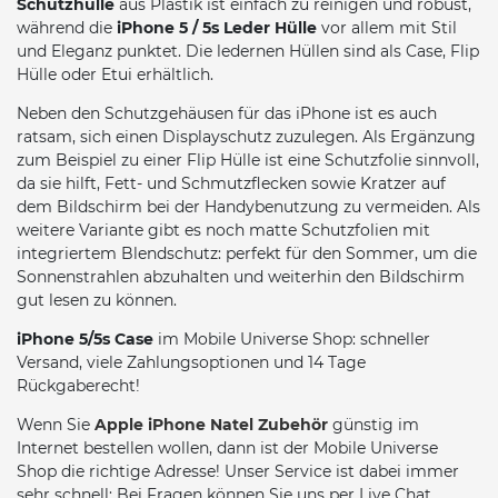
Schutzhülle
aus Plastik ist einfach zu reinigen und robust,
während die
iPhone 5 / 5s Leder Hülle
vor allem mit Stil
und Eleganz punktet. Die ledernen Hüllen sind als Case, Flip
Hülle oder Etui erhältlich.
Neben den Schutzgehäusen für das iPhone ist es auch
ratsam, sich einen Displayschutz zuzulegen. Als Ergänzung
zum Beispiel zu einer Flip Hülle ist eine Schutzfolie sinnvoll,
da sie hilft, Fett- und Schmutzflecken sowie Kratzer auf
dem Bildschirm bei der Handybenutzung zu vermeiden. Als
weitere Variante gibt es noch matte Schutzfolien mit
integriertem Blendschutz: perfekt für den Sommer, um die
Sonnenstrahlen abzuhalten und weiterhin den Bildschirm
gut lesen zu können.
iPhone 5/5s Case
im Mobile Universe Shop: schneller
Versand, viele Zahlungsoptionen und 14 Tage
Rückgaberecht!
Wenn Sie
Apple iPhone Natel Zubehör
günstig im
Internet bestellen wollen, dann ist der Mobile Universe
Shop die richtige Adresse! Unser Service ist dabei immer
sehr schnell: Bei Fragen können Sie uns per Live Chat