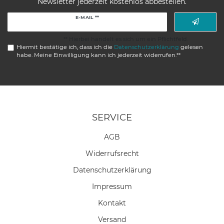
Newsletter jederzeit kostenlos abbestellen.
Newsletter
E-MAIL **
Honig
** Hierbei handelt es sich um ein Pflichtfeld.
Hiermit bestätige ich, dass ich die
Daten­schutz­erklärung
gelesen
habe. Meine Einwilligung kann ich jederzeit widerrufen.**
SERVICE
AGB
Widerrufs­recht
Daten­schutz­erklärung
Impressum
Kontakt
Versand