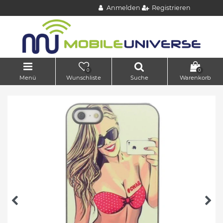
Anmelden
Registrieren
0
0
Menü
Wunschliste
Suche
Warenkorb