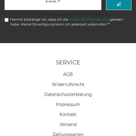
Newsletter
E-MAIL **
Honig
** Hierbei handelt es sich um ein Pflichtfeld.
Hiermit bestätige ich, dass ich die
Daten­schutz­erklärung
gelesen
habe. Meine Einwilligung kann ich jederzeit widerrufen.**
SERVICE
AGB
Widerrufs­recht
Daten­schutz­erklärung
Impressum
Kontakt
Versand
Zahlungsarten