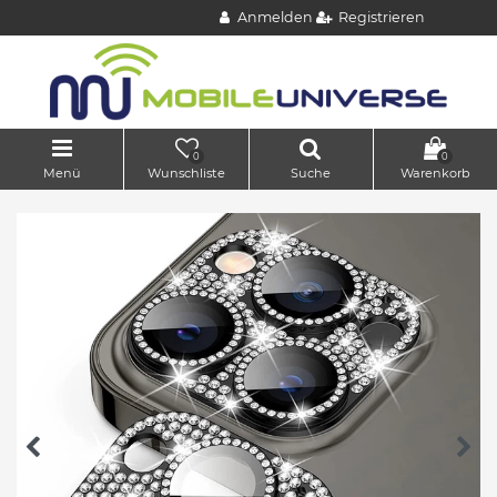
Anmelden
Registrieren
0
0
Menü
Wunschliste
Suche
Warenkorb