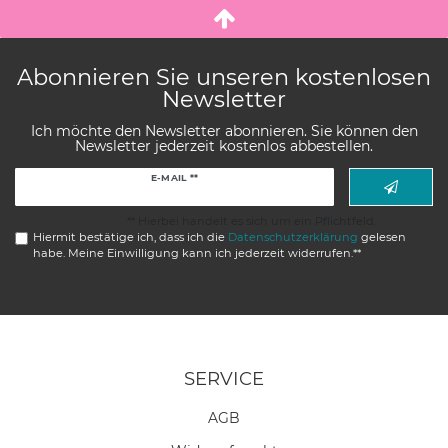
Abonnieren Sie unseren kostenlosen
Newsletter
Ich möchte den Newsletter abonnieren. Sie können den
Newsletter jederzeit kostenlos abbestellen.
Newsletter
E-MAIL **
Honig
** Hierbei handelt es sich um ein Pflichtfeld.
Hiermit bestätige ich, dass ich die
Daten­schutz­erklärung
gelesen
habe. Meine Einwilligung kann ich jederzeit widerrufen.**
SERVICE
AGB