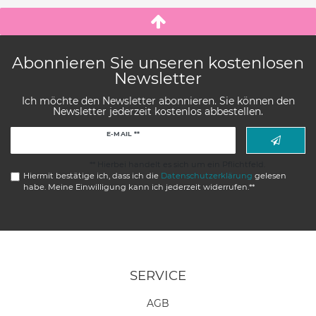
Abonnieren Sie unseren kostenlosen
Newsletter
Ich möchte den Newsletter abonnieren. Sie können den
Newsletter jederzeit kostenlos abbestellen.
Newsletter
E-MAIL **
Honig
** Hierbei handelt es sich um ein Pflichtfeld.
Hiermit bestätige ich, dass ich die
Daten­schutz­erklärung
gelesen
habe. Meine Einwilligung kann ich jederzeit widerrufen.**
SERVICE
AGB