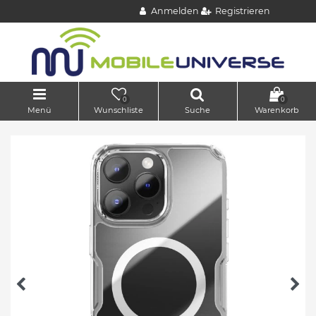
Anmelden
Registrieren
0
0
Menü
Wunschliste
Suche
Warenkorb