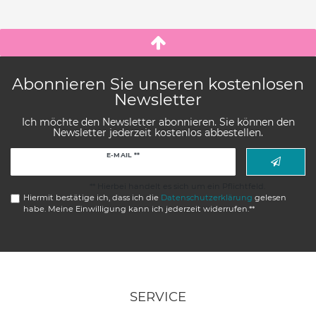
Abonnieren Sie unseren kostenlosen
Newsletter
Ich möchte den Newsletter abonnieren. Sie können den
Newsletter jederzeit kostenlos abbestellen.
Newsletter
E-MAIL **
Honig
** Hierbei handelt es sich um ein Pflichtfeld.
Hiermit bestätige ich, dass ich die
Daten­schutz­erklärung
gelesen
habe. Meine Einwilligung kann ich jederzeit widerrufen.**
SERVICE