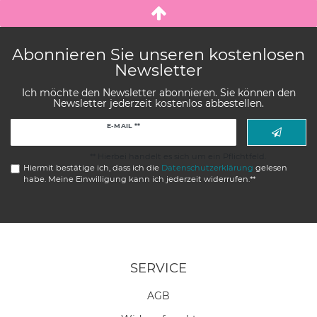
Abonnieren Sie unseren kostenlosen
Newsletter
Ich möchte den Newsletter abonnieren. Sie können den
Newsletter jederzeit kostenlos abbestellen.
Newsletter
E-MAIL **
Honig
** Hierbei handelt es sich um ein Pflichtfeld.
Hiermit bestätige ich, dass ich die
Daten­schutz­erklärung
gelesen
habe. Meine Einwilligung kann ich jederzeit widerrufen.**
SERVICE
AGB