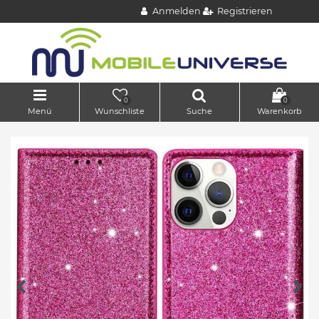
Anmelden
Registrieren
0
0
Menü
Wunschliste
Suche
Warenkorb