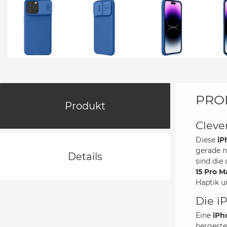
PRO
Produkt
Cleve
Diese
iP
gerade n
Details
sind die
15 Pro M
Haptik u
Die i
Eine
iPh
hergeste