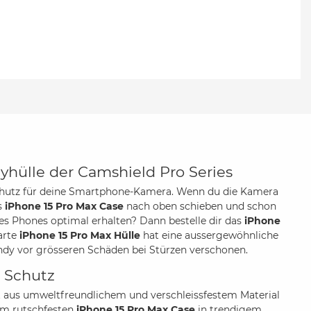
yhülle der Camshield Pro Series
 Schutz für deine Smartphone-Kamera. Wenn du die Kamera
s
iPhone 15 Pro Max Case
nach oben schieben und schon
es Phones optimal erhalten? Dann bestelle dir das
iPhone
arte
iPhone 15 Pro Max Hülle
hat eine aussergewöhnliche
andy vor grösseren Schäden bei Stürzen verschonen.
n Schutz
t aus umweltfreundlichem und verschleissfestem Material
sem rutschfesten
iPhone 15 Pro Max Case
in trendigem