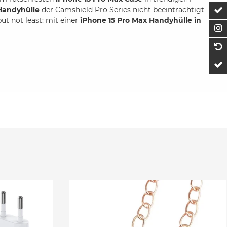
Handyhülle
der Camshield Pro Series nicht beeinträchtigt
Z
ut not least: mit einer
iPhone 15 Pro Max Handyhülle in
F
1
t