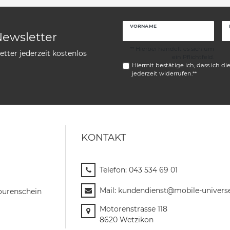
VORNAME
Newsletter
** Hierbei handelt es sich um
tter jederzeit kostenlos
ein Pflichtfeld.
Hiermit bestätige ich, dass ich di
jederzeit widerrufen.**
KONTAKT
Telefon:
043 534 69 01
Mail:
kundendienst@mobile-univers
ourenschein
Motorenstrasse 118
8620 Wetzikon