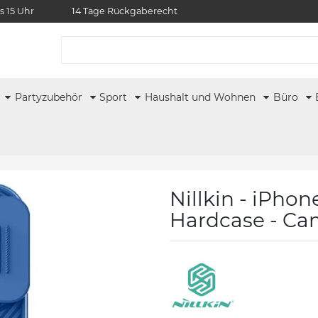
s 15 Uhr
14 Tage Rückgaberecht
r
Partyzubehör
Sport
Haushalt und Wohnen
Büro
Nillkin - iPhon
Hardcase - Cam