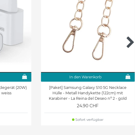
In den Warenkorb
adegerät (20W)
[Paket] Samsung Galaxy S10 5G Necklace
- weiss
Hülle - Metall Handykette (122cm) mit
Karabiner - La Reina del Deseo nº 2 - gold
24.90 CHF
Sofort verfügbar