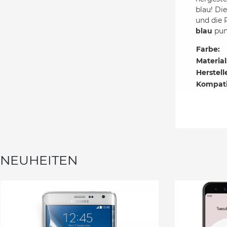
blau! Di
und die 
blau
punk
Farbe:
Material
Herstell
Kompati
NEUHEITEN