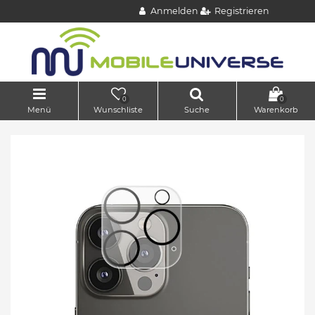
Anmelden
Registrieren
0
0
Menü
Wunschliste
Suche
Warenkorb