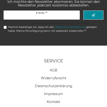
Ich möchte den Newsletter abonnieren. Sie können den
Newsletter jederzeit kostenlos abbestellen.
Newsletter
E-MAIL **
Honig
** Hierbei handelt es sich um ein Pflichtfeld.
Hiermit bestätige ich, dass ich die
Daten­schutz­erklärung
gelesen
habe. Meine Einwilligung kann ich jederzeit widerrufen.**
SERVICE
AGB
Widerrufs­recht
Daten­schutz­erklärung
Impressum
Kontakt