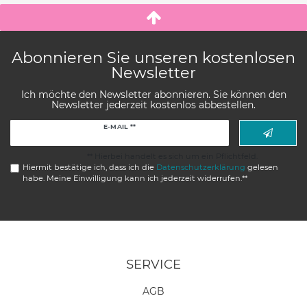
Abonnieren Sie unseren kostenlosen
Newsletter
Ich möchte den Newsletter abonnieren. Sie können den
Newsletter jederzeit kostenlos abbestellen.
Newsletter
E-MAIL **
Honig
** Hierbei handelt es sich um ein Pflichtfeld.
Hiermit bestätige ich, dass ich die
Daten­schutz­erklärung
gelesen
habe. Meine Einwilligung kann ich jederzeit widerrufen.**
SERVICE
AGB