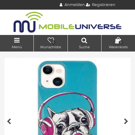
Anmelden
Registrieren
0
0
Menü
Wunschliste
Suche
Warenkorb