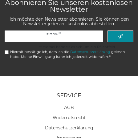
Abonnieren Sie unseren kostenlosen
Newsletter
Ich möchte den Newsletter abonnieren. Sie können den
Newsletter jederzeit kostenlos abbestellen.
Newsletter
E-MAIL **
Honig
** Hierbei handelt es sich um ein Pflichtfeld.
Hiermit bestätige ich, dass ich die
Daten­schutz­erklärung
gelesen
habe. Meine Einwilligung kann ich jederzeit widerrufen.**
SERVICE
AGB
Widerrufs­recht
Daten­schutz­erklärung
Impressum