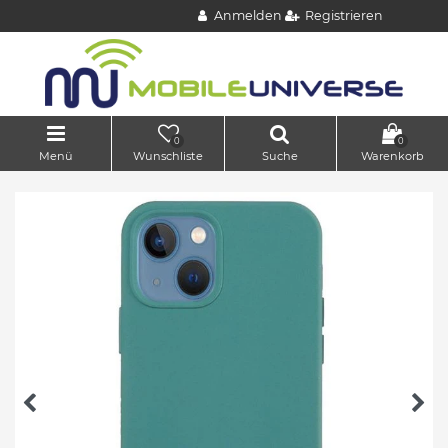
Anmelden
Registrieren
0
0
Menü
Wunschliste
Suche
Warenkorb